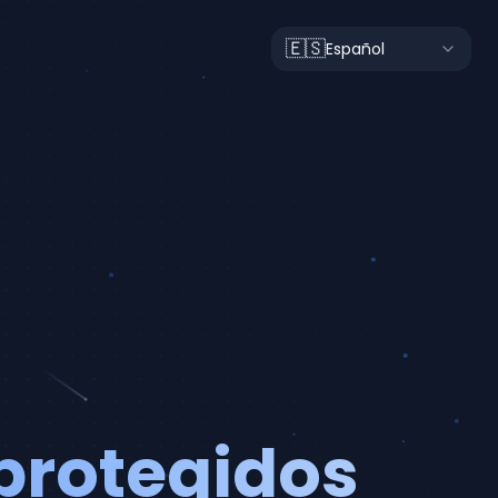
🇪🇸
Español
protegidos