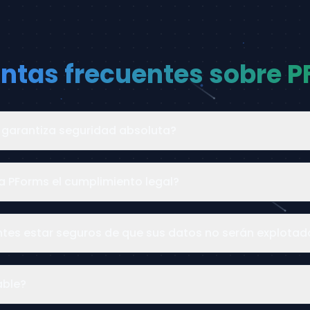
ntas frecuentes sobre 
 garantiza seguridad absoluta?
a PForms el cumplimiento legal?
entes estar seguros de que sus datos no serán explotad
able?