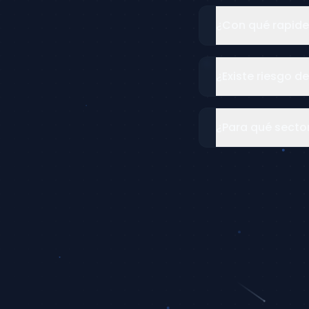
¿Con qué rapidez
¿Existe riesgo d
¿Para qué sect