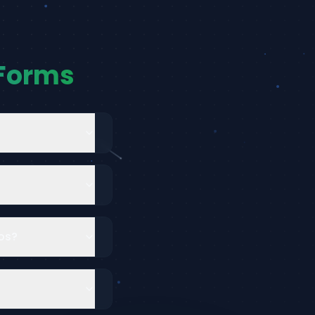
PForms
os?