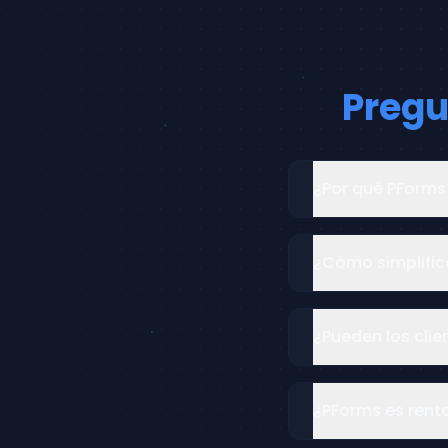
Pregu
¿Por qué PForms
¿Cómo simplific
¿Pueden los cli
¿PForms es rent